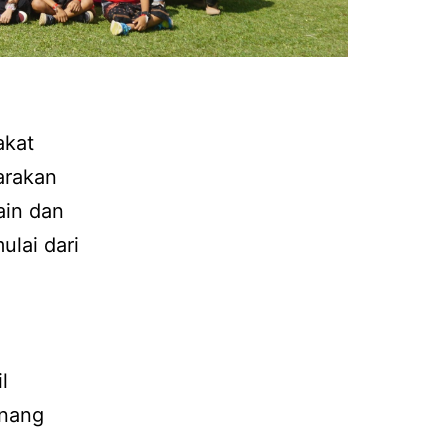
akat
arakan
ain dan
lai dari
l
enang