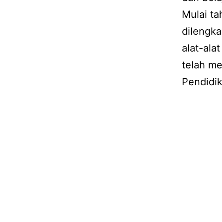
Mulai ta
dilengka
alat-ala
telah m
Pendidik