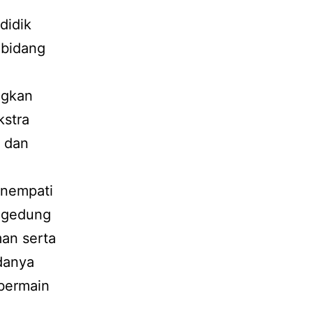
didik
 bidang
ngkan
kstra
s dan
enempati
i gedung
man serta
danya
 bermain