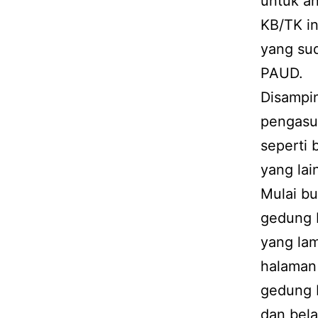
untuk an
KB/TK in
yang su
PAUD.
Disampi
pengasu
seperti 
yang lai
Mulai bu
gedung b
yang lam
halaman
gedung b
dan belaj