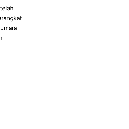
telah
perangkat
 Kumara
n