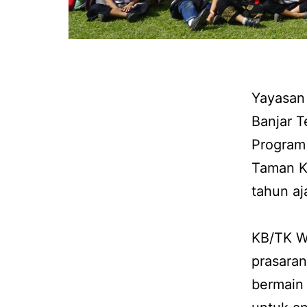
Yayasan
Banjar 
Program
Taman Ka
tahun a
KB/TK Wi
prasaran
bermain 